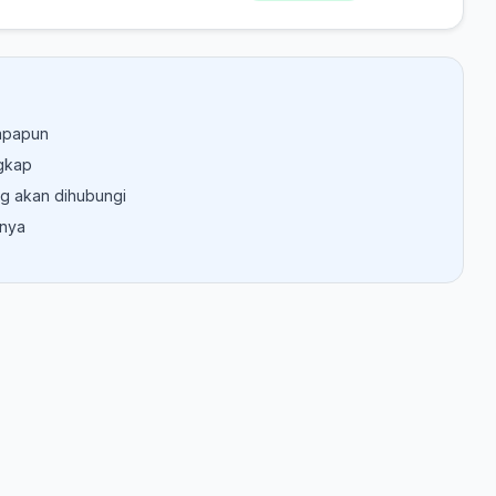
 apapun
gkap
g akan dihubungi
nnya