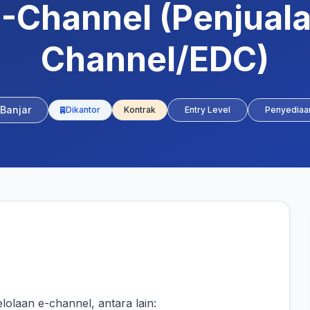
E-Channel (Penjuala
Channel/EDC)
 Banjar
Dikantor
Kontrak
Entry Level
Penyedia
olaan e-channel, antara lain: