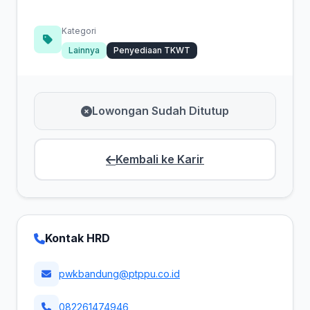
Kategori
Lainnya
Penyediaan TKWT
Lowongan Sudah Ditutup
Kembali ke Karir
Kontak HRD
pwkbandung@ptppu.co.id
082261474946