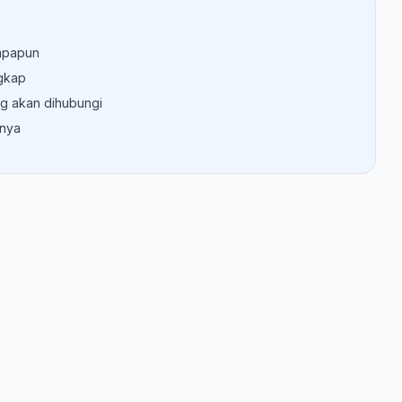
 apapun
gkap
g akan dihubungi
nnya