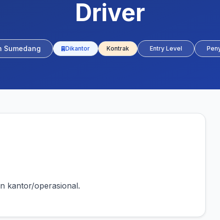
Driver
n Sumedang
Dikantor
Kontrak
Entry Level
Pen
n kantor/operasional.