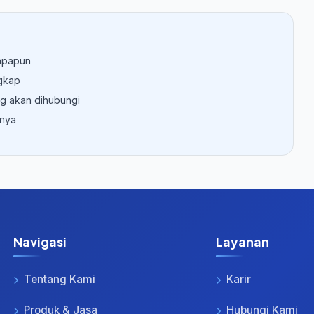
 apapun
gkap
g akan dihubungi
nnya
Navigasi
Layanan
Tentang Kami
Karir
Produk & Jasa
Hubungi Kami