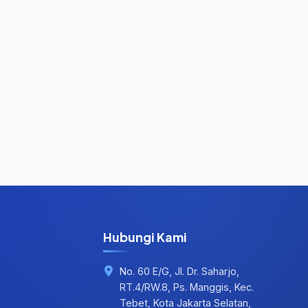
Hubungi Kami
No. 60 E/G, Jl. Dr. Saharjo,
RT.4/RW.8, Ps. Manggis, Kec.
Tebet, Kota Jakarta Selatan,