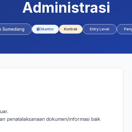
Administrasi
n Sumedang
Dikantor
Kontrak
Entry Level
Pen
uar.
an penatalaksanaan dokumen/informasi baik