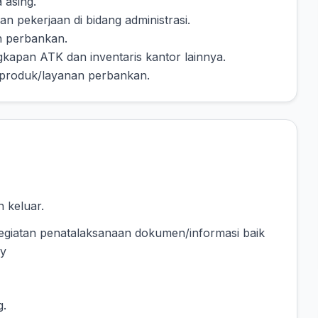
 asing.
n pekerjaan di bidang administrasi.
n perbankan.
gkapan ATK dan inventaris kantor lainnya.
it produk/layanan perbankan.
 keluar.
giatan penatalaksanaan dokumen/informasi baik
py
g.